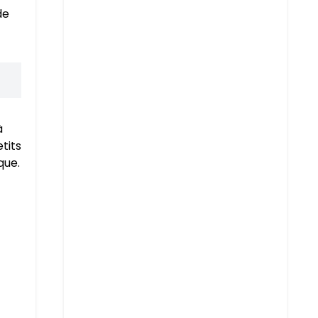
de
à
tits
que.