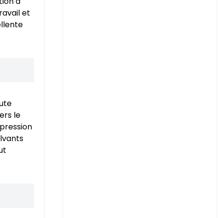
tion à
ravail et
llente
aute
ers le
 pression
olvants
ut