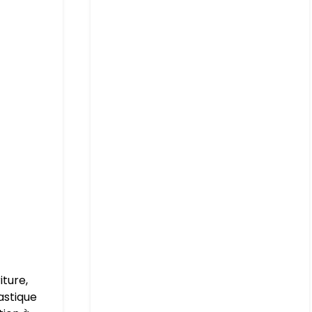
iture,
astique