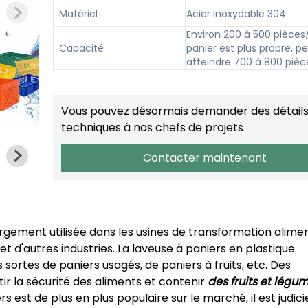
Matériel
Acier inoxydable 304
Environ 200 à 500 pièces/h
Capacité
panier est plus propre, p
atteindre 700 à 800 piè
Taille du plateau
60*80cm; 60*40cm
Vous pouvez désormais demander des détail
techniques à nos chefs de projets
Contacter maintenant
argement utilisée dans les usines de transformation alimen
t d'autres industries. La laveuse à paniers en plastique
rtes de paniers usagés, de paniers à fruits, etc. Des
r la sécurité des aliments et contenir
des fruits et légu
s est de plus en plus populaire sur le marché, il est judici