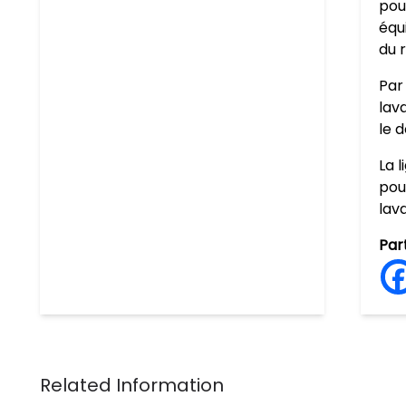
pou
équi
du 
Par
lav
le 
La 
pou
lav
Par