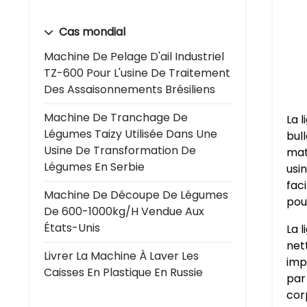
Cas mondial
Machine De Pelage D'ail Industriel
TZ-600 Pour L'usine De Traitement
Des Assaisonnements Brésiliens
Machine De Tranchage De
La 
Légumes Taizy Utilisée Dans Une
bul
Usine De Transformation De
mat
Légumes En Serbie
usi
fac
Machine De Découpe De Légumes
pou
De 600-1000kg/h Vendue Aux
États-Unis
La 
net
Livrer La Machine À Laver Les
imp
Caisses En Plastique En Russie
par
cor