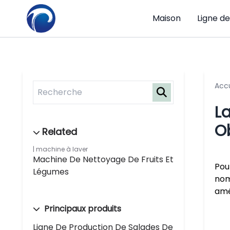
Maison
Ligne d
Accu
L
O
machine à laver
Machine De Nettoyage De Fruits Et
Pou
Légumes
nom
amé
Principaux produits
Ligne De Production De Salades De