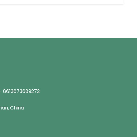
p
8613673689272
an, China