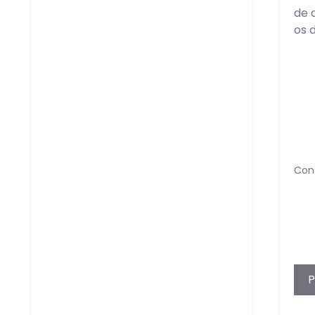
de 
os 
Con