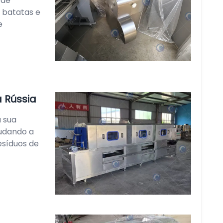
 de
 batatas e
e
à Rússia
a sua
judando a
esíduos de