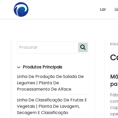
Lar
L
Iníc
C
Produtos Principais
Má
Linha De Produção De Salada De
Legumes | Planta De
pa
Processamento De Alface
Fáb
Linha De Classificação De Frutas E
com
Vegetais | Planta De Lavagem,
Cap
Secagem E Classificação
ope