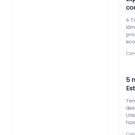
co
A T
lâm
pro
eco
Con
5 
Es
Tem
des
Uni
faz
Con