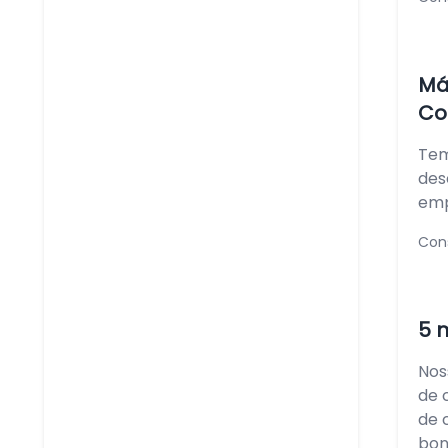
Má
Co
Tem
des
emp
Con
5 
Nos
de 
de 
bons