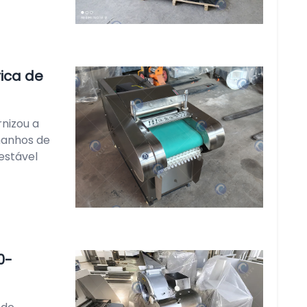
ica de
nizou a
manhos de
estável
0-