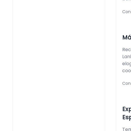
Con
Má
Rec
Lan
elo
coop
Con
Ex
Es
Tem