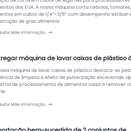
ução de corte em cubos de legumes para processadores
mentos dos EUA. A nossa máquina corta cebolas, tomates,
entos em cubos de 1/4”–3/8” com desempenho estável 
strução de grau alimentar.
sulte Mais informação
tregar máquina de lavar caixas de plástico 
ossa máquina de lavar caixas de plástico destaca-se pel
ciência de limpeza e efeito de pulverização excecionais, a
ústria de processamento de alimentos russa a remover r
ne.
sulte Mais informação
portação bem-sucedida de 2 conjuntos de