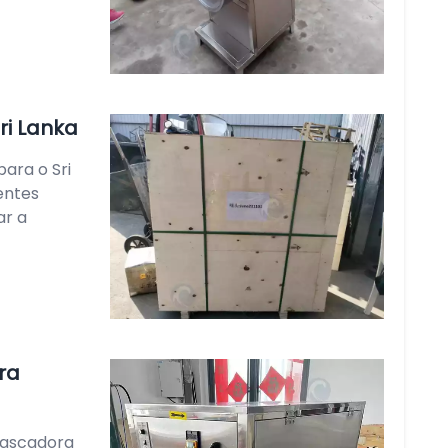
ri Lanka
ara o Sri
entes
ar a
ra
cascadora