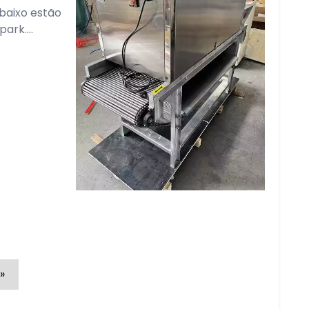
baixo estão
rk....
»