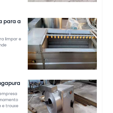
a para a
ra limpar e
ande
ingapura
 empresa
ionamento
 e trouxe