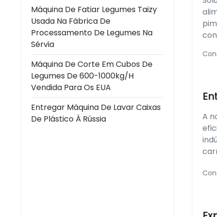
Sol
Máquina De Fatiar Legumes Taizy
ali
Usada Na Fábrica De
pim
Processamento De Legumes Na
con
Sérvia
Con
Máquina De Corte Em Cubos De
Legumes De 600-1000kg/h
Vendida Para Os EUA
En
Entregar Máquina De Lavar Caixas
A n
De Plástico À Rússia
efi
ind
car
Con
Ex