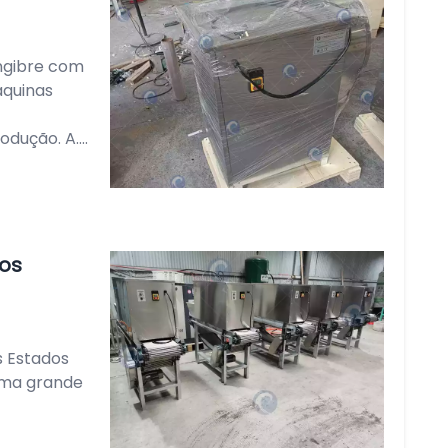
engibre com
áquinas
ução. A....
os
s Estados
uma grande