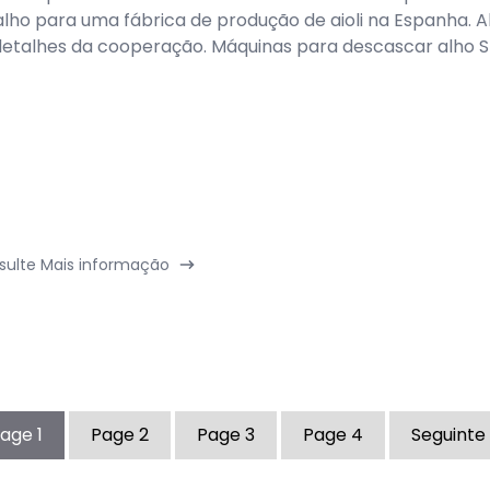
alho para uma fábrica de produção de aioli na Espanha. A
detalhes da cooperação. Máquinas para descascar alho Spa
sulte Mais informação
Page
1
Page
2
Page
3
Page
4
Seguinte 