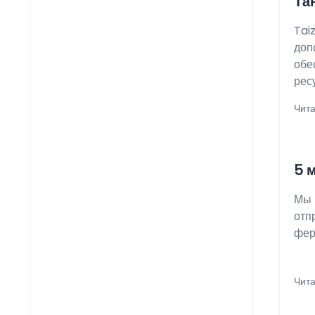
Та
Tai
доп
обе
рес
Чита
5 
Мы 
отп
ферм
Чита