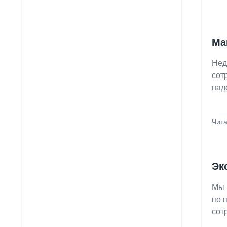
Ма
Нед
сот
над
Чита
Эк
Мы 
по 
сот