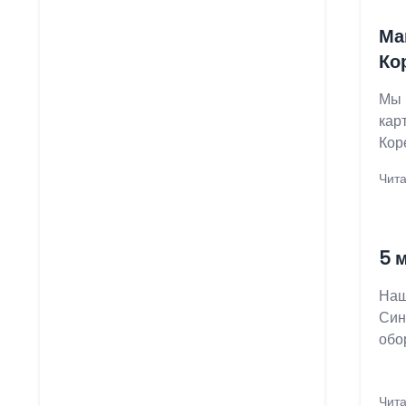
Ма
Ко
Мы 
кар
Кор
Чита
5 
Наш
Син
обо
Чита