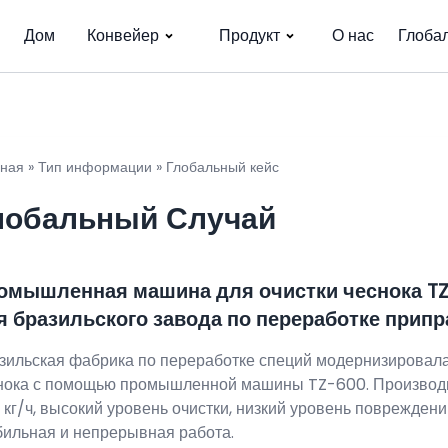
Дом
Конвейер
Продукт
О нас
Глоба
вная
»
Тип информации
»
Глобальный кейс
лобальный Случай
омышленная машина для очистки чеснока T
я бразильского завода по переработке припр
зильская фабрика по переработке специй модернизировала
нока с помощью промышленной машины TZ-600. Производ
 кг/ч, высокий уровень очистки, низкий уровень повреждени
бильная и непрерывная работа.