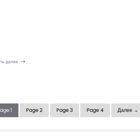
ть далее
Page
1
Page
2
Page
3
Page
4
Далее →