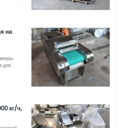
я на
азмеры
а для
0 кг/ч,