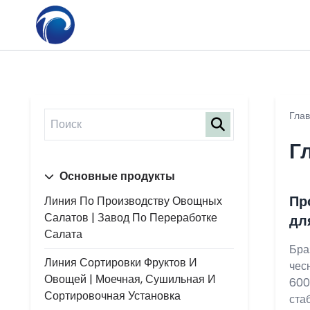
Гла
Г
Основные продукты
Пр
Линия По Производству Овощных
Салатов | Завод По Переработке
дл
Салата
Бра
Линия Сортировки Фруктов И
чес
Овощей | Моечная, Сушильная И
600
Сортировочная Установка
ста