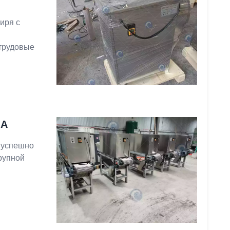
иря с
ы
трудовые
ША
и успешно
рупной