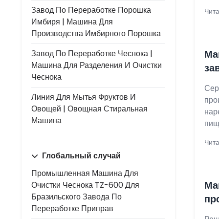
Завод По Переработке Порошка
Чита
Имбиря | Машина Для
Производства Имбирного Порошка
Ма
Завод По Переработке Чеснока |
Машина Для Разделения И Очистки
за
Чеснока
Сер
Линия Для Мытья Фруктов И
про
Овощей | Овощная Стиральная
нар
Машина
пищ
Чита
Глобальный случай
Промышленная Машина Для
Ма
Очистки Чеснока TZ-600 Для
Бразильского Завода По
пр
Переработке Приправ