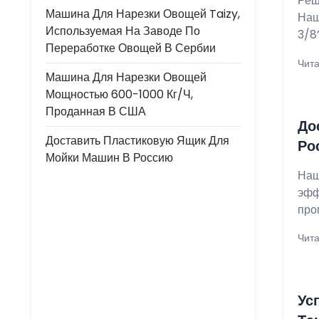
Реш
Машина Для Нарезки Овощей Taizy,
Наш
Используемая На Заводе По
3/8
Переработке Овощей В Сербии
Чита
Машина Для Нарезки Овощей
Мощностью 600-1000 Кг/ч,
Проданная В США
До
Доставить Пластиковую Ящик Для
Ро
Мойки Машин В Россию
Наш
эфф
про
Чита
Ус