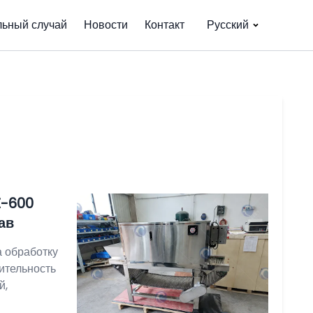
льный случай
Новости
Контакт
Русский
Z-600
ав
 обработку
ительность
й,