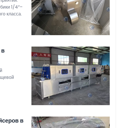
приятий.
бики 1/4”–
го класса.
 в
й
ищевой
йсеров в