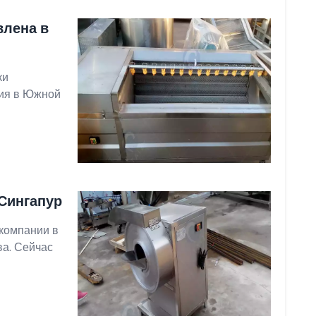
ена ​​в
ки
ния в Южной
Сингапур
компании в
ва. Сейчас