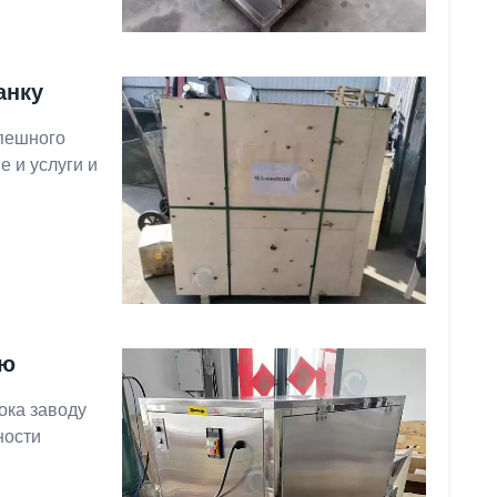
анку
спешного
 и услуги и
ию
ока заводу
ности